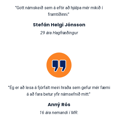
"Gott námskeið sem á eftir að hjálpa mér mikið í
framtíðinni."
Stefán Helgi Jónsson
29 ára Hagfræðingur
"Ég er að lesa á fjórfalt meiri hraða sem gefur mér færni
á að fara betur yfir námsefnið mitt."
Anný Rós
16 ára nemandi í MR.