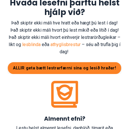
Hvaða lesefni þarftu helst
hjálp við?
Það skiptir ekki máli hve hratt eða hægt þú lest í dag!
Það skiptir ekki máli hvort þú lest mikið eða lítið í dag!
Það skiptir ekki máli hvort einhverjir lestrarörðugleikar –
líkt og
lesblinda
eða
athyglisbrestur
– séu að trufla þig í
dag!
ALLIR geta bætt lestrarfærni sína og lesið hraðar!
Almennt efni?
Lestu helst almennt lesefni, dagblöð, tímarit eða