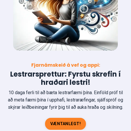
Fjarnámskeið á vef og appi:
Lestrarsprettur: Fyrstu skrefin í
hraðari lestri!
10 daga ferli til að bæta lestrarfærni þína. Einföld próf til
að meta færni þína í upphafi, lestraræfingar, sjálfspróf og
skýrar leiðbeiningar fyrir þig til að auka hraða og skilning.
VÆNTANLEGT!