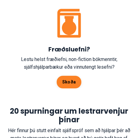
Fræðsluefni?
Lestu helst fræðiefni, non-fiction bókmenntir,
sjálfshjálparbækur eða vinnutengt lesefni?
Skoða
20 spurningar um lestrarvenjur
þínar
Hér finnur þú stutt einfalt sjálfspróf sem að hjálpar þér að