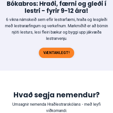
Bókabros: Hraði, færni og gleði í
lestri - fyrir 9-12 ára!
6 vikna námskeið sem eflir lestrarfærni, hraða og lesgleði
með lestraræfingum og verkefnum. Markmiðið er að börnin
njóti lesturs, lesi fleiri bækur og byggi upp jákvæða
lestrarvenju.
VÆNTANLEGT!
Hvað segja nemendur?
Umsagnir nemenda Hraðlestrarskólans - með leyfi
viðkomandi.