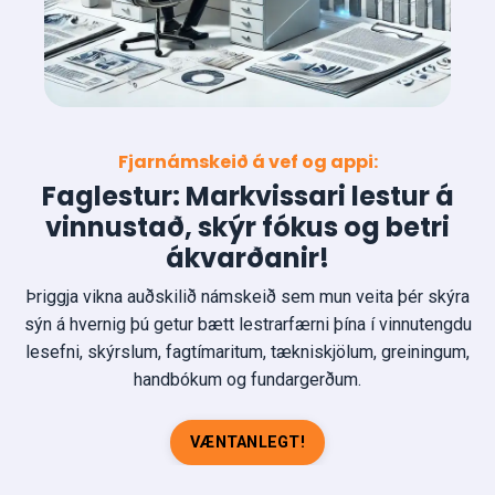
Fjarnámskeið á vef og appi:
Faglestur: Markvissari lestur á
vinnustað, skýr fókus og betri
ákvarðanir
!
Þriggja vikna auðskilið námskeið sem mun veita þér skýra
sýn á hvernig þú getur bætt lestrarfærni þína í vinnutengdu
lesefni, skýrslum, fagtímaritum, tækniskjölum, greiningum,
handbókum og fundargerðum.
VÆNTANLEGT!