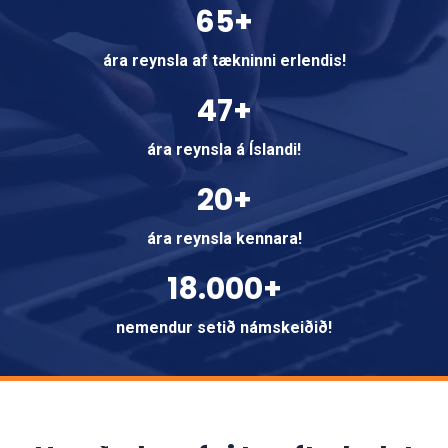
65+
ára reynsla af tækninni erlendis!
47+
ára reynsla á Íslandi!
20+
ára reynsla kennara!
18.000+
nemendur setið námskeiðið!