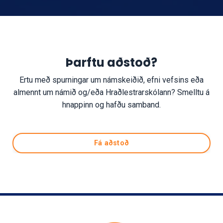
Þarftu aðstoð?
Ertu með spurningar um námskeiðið, efni vefsins eða
almennt um námið og/eða Hraðlestrarskólann? Smelltu á
hnappinn og hafðu samband.
Fá aðstoð