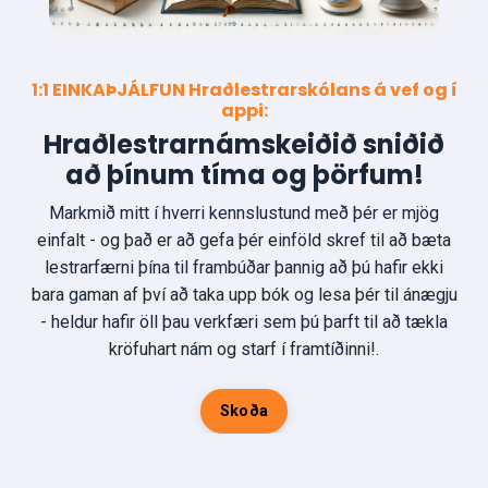
1:1 EINKAÞJÁLFUN Hraðlestrarskólans á vef og í
appi:
Hraðlestrarnámskeiðið sniðið
að þínum tíma og þörfum!
Markmið mitt í hverri kennslustund með þér er mjög
einfalt - og það er að gefa þér einföld skref til að bæta
lestrarfærni þína til frambúðar þannig að þú hafir ekki
bara gaman af því að taka upp bók og lesa þér til ánægju
- heldur hafir öll þau verkfæri sem þú þarft til að tækla
kröfuhart nám og starf í framtíðinni!
.
Skoða