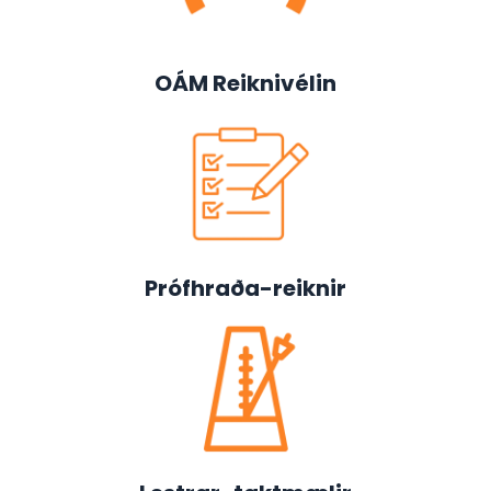
OÁM Reiknivélin
Prófhraða-reiknir