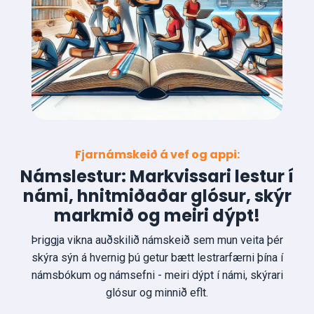
Fjarnámskeið á vef og appi:
Námslestur: Markvissari lestur í
námi, hnitmiðaðar glósur, skýr
markmið og meiri dýpt
!
Þriggja vikna auðskilið námskeið sem mun veita þér
skýra sýn á hvernig þú getur bætt lestrarfærni þína í
námsbókum og námsefni - meiri dýpt í námi, skýrari
glósur og minnið eflt.