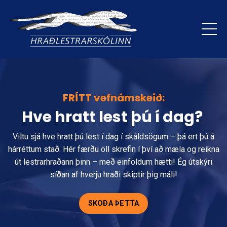
FRÍTT vefnámskeið:
Hve hratt lest þú í dag?
Viltu sjá hve hratt þú lest í dag í skáldsögum – þá ert þú á
hárréttum stað. Hér færðu öll skrefin í því að mæla og reikna
út lestrarhraðann þinn – með einföldum hætti! Ég útskýri
síðan af hverju hraði skiptir þig máli!
SKOÐA ÞETTA