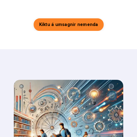
Kíktu á umsagnir nemenda