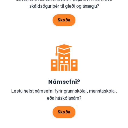
skáldsögur þér til gleði og ánægju?
Skoða
Námsefni?
Lestu helst námsefni fyrir grunnskóla-, menntaskóla-,
eða háskólanám?
Skoða