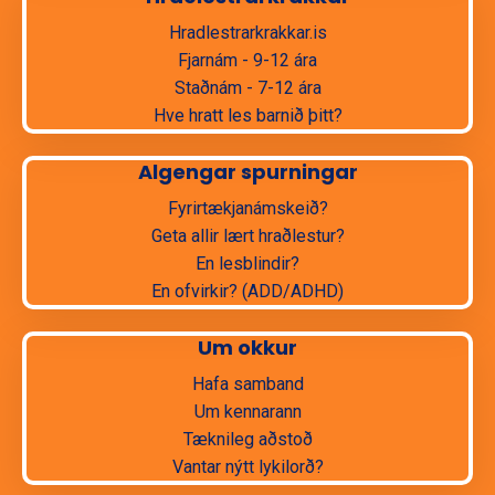
Hradlestrarkrakkar.is
Fjarnám - 9-12 ára
Staðnám - 7-12 ára
Hve hratt les barnið þitt?
Algengar spurningar
Fyrirtækjanámskeið?
Geta allir lært hraðlestur?
En lesblindir?
En ofvirkir? (ADD/ADHD)
Um okkur
Hafa samband
Um kennarann
Tæknileg aðstoð
Vantar nýtt lykilorð?