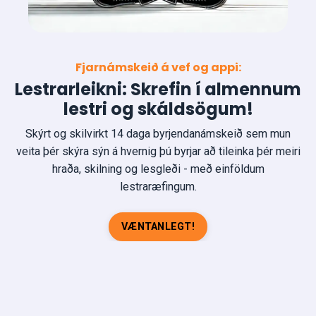
Fjarnámskeið á vef og appi:
Lestrarleikni: Skrefin í almennum
lestri og skáldsögum!
Skýrt og skilvirkt 14 daga byrjendanámskeið sem mun
veita þér skýra sýn á hvernig þú byrjar að tileinka þér meiri
hraða, skilning og lesgleði - með einföldum
lestraræfingum.
VÆNTANLEGT!