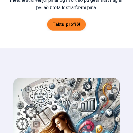
meta lestrarvenjur þínar og hvort að þú getir haft hag af
því að bæta lestrarfærni þína.
Taktu prófið!