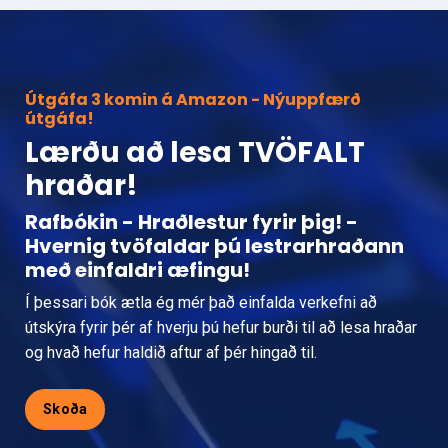
Útgáfa 3 komin á Amazon - Nýuppfærð
útgáfa!
Lærðu að lesa TVÖFALT
hraðar!
Rafbókin - Hraðlestur fyrir þig! -
Hvernig tvöfaldar þú lestrarhraðann
með einfaldri æfingu!
Í þessari bók ætla ég mér það einfalda verkefni að
útskýra fyrir þér af hverju þú hefur burði til að lesa hraðar
og hvað hefur haldið aftur af þér hingað til.
Skoða