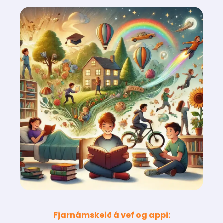
Fjarnámskeið á vef og appi: