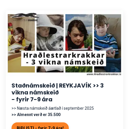
Staðnámskeið | REYKJAVÍK >> 3
vikna námskeið
- fyrir 7-9 ára
>> Næsta námskeið áætlað í september 2025
>> Almennt verð er 35.500
BIÐLISTI - fyrir 7-9 ára!