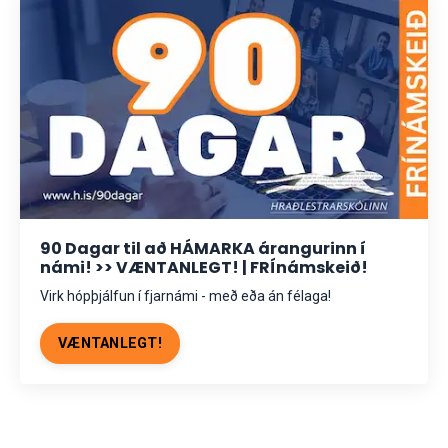
90 Dagar til að HÁMARKA árangurinn í
námi! >> VÆNTANLEGT! | FRÍnámskeið!
Virk hópþjálfun í fjarnámi - með eða án félaga!
VÆNTANLEGT!