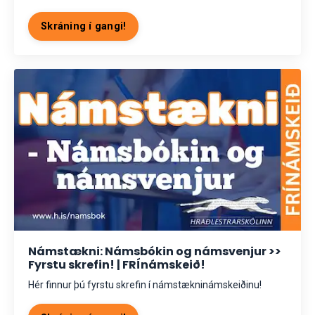
Skráning í gangi!
Námstækni: Námsbókin og námsvenjur >>
Fyrstu skrefin! | FRÍnámskeið!
Hér finnur þú fyrstu skrefin í námstækninámskeiðinu!