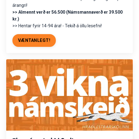
árangri!
>> Almennt verð er 56.500 (Námsmannaverð er 39.500
kr.)
>> Hentar fyrir 14-94 ára! - Tekið á öllu lesefni!
VÆNTANLEGT!