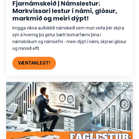
Fjarnámskeið | Námslestur:
Markvissari lestur í námi, glósur,
markmið og meiri dýpt!
Þriggja vikna auðskilið námskeið sem mun veita þér skýra
sýn á hvernig þú getur bætt lestrarfærni þína í
námsbókum og námsefni - meiri dýpt í námi, skýrari glósur
og minnið eflt
.
VÆNTANLEGT!