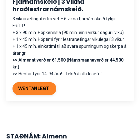
Fjarnámskeið | 3 vikna
hraðlestrarnámskeið.
3 vikna æfingaferli á vef + 6 vikna fjarnámskeið fylgir
FRÍTT!
+ 3 x 90 mín. Hópkennsla (90 mín. einn virkur dagur í viku)
+ 1 x 45 mín. Hóptími fyrir lestraræfingar vikulega í 3 vikur.
+ 1 x 45 mín. einkatími til að svara spurningum og skerpa á
árangri!
>> Almennt verð er 61.500 (Námsmannaverð er 44.500
kr.)
>> Hentar fyrir 14-94 ára! - Tekið á öllu lesefni!
VÆNTANLEGT!
STAÐNÁM: Almenn