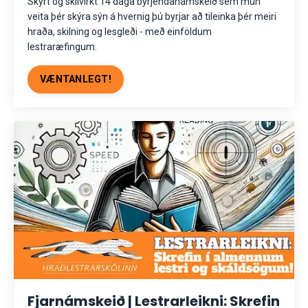
Skýrt og skilvirkt 14 daga byrjendanámskeið sem mun
veita þér skýra sýn á hvernig þú byrjar að tileinka þér meiri
hraða, skilning og lesgleði - með einföldum
lestraræfingum.
VÆNTANLEGT!
Fjarnámskeið | Lestrarleikni: Skrefin