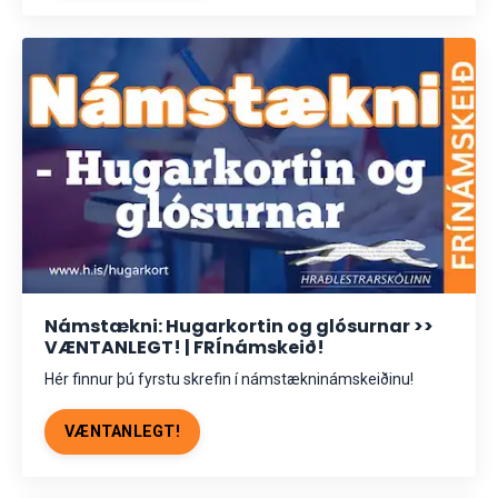
Námstækni: Hugarkortin og glósurnar >>
VÆNTANLEGT! | FRÍnámskeið!
Hér finnur þú fyrstu skrefin í námstækninámskeiðinu!
VÆNTANLEGT!