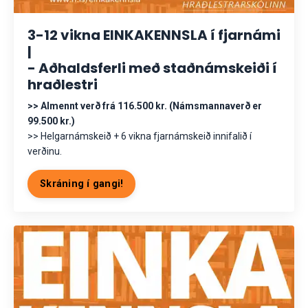
3-12 vikna EINKAKENNSLA í fjarnámi
|
- Aðhaldsferli með staðnámskeiði í
hraðlestri
>> Almennt verð frá 116.500 kr. (Námsmannaverð er
99.500 kr.)
>> Helgarnámskeið + 6 vikna fjarnámskeið innifalið í
verðinu.
Skráning í gangi!