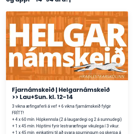
Fjarnámskeið | Helgarnámskeið
>> Lau+Sun. kl. 12-14
3 vikna æfingaferli á vef + 6 vikna fjarnámskeið fylgir
FRÍTT!
+ 4 x 60 mín. Hópkennsla (2 á laugardegi og 2 á sunnudegi)
+ 1 x 45 mín. Hóptími fyrir lestraræfingar vikulega í 3 vikur.
+ 1 x 45 mín. einkatími til að svara spurningum og skerpa á