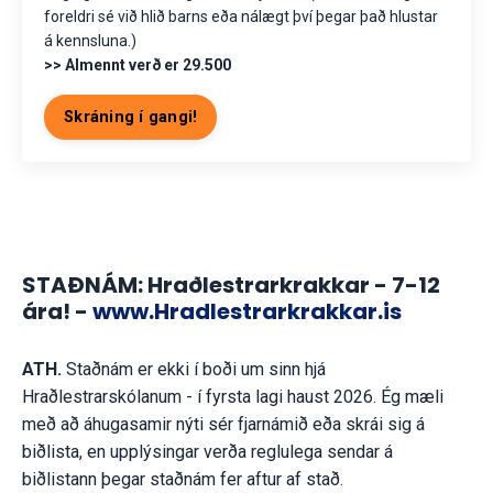
foreldri sé við hlið barns eða nálægt því þegar það hlustar
á kennsluna.)
>> Almennt verð er 29.500
Skráning í gangi!
STAÐNÁM: Hraðlestrarkrakkar - 7-12
ára! -
www.Hradlestrarkrakkar.is
ATH.
Staðnám er ekki í boði um sinn hjá
Hraðlestrarskólanum - í fyrsta lagi haust 2026. Ég mæli
með að áhugasamir nýti sér fjarnámið eða skrái sig á
biðlista, en upplýsingar verða reglulega sendar á
biðlistann þegar staðnám fer aftur af stað.