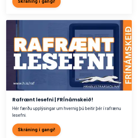
Skráning í gangi!
Rafrænt lesefni | FRÍnámskeið!
Hér færðu upplýsingar um hvernig þú beitir þér í rafrænu
lesefni.
Skráning í gangi!