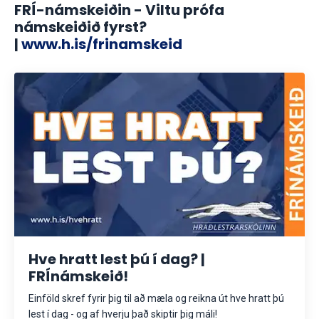
FRÍ-námskeiðin - Viltu prófa
námskeiðið fyrst?
|
www.h.is/frinamskeid
Hve hratt lest þú í dag? |
FRÍnámskeið!
Einföld skref fyrir þig til að mæla og reikna út hve hratt þú
lest í dag - og af hverju það skiptir þig máli!