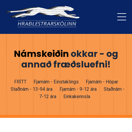
Námskeiðin
okkar - og
annað fræðsluefni!
FRÍTT
Fjarnám - Einstaklings
Fjarnám - Hópar
Staðnám - 13-94 ára
Fjarnám - 9-12 ára
Staðnám -
7-12 ára
Einkakennsla