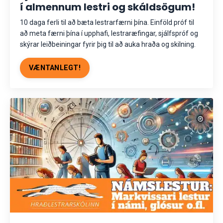
í almennum lestri og skáldsögum!
10 daga ferli til að bæta lestrarfærni þína. Einföld próf til
að meta færni þína í upphafi, lestraræfingar, sjálfspróf og
skýrar leiðbeiningar fyrir þig til að auka hraða og skilning.
VÆNTANLEGT!