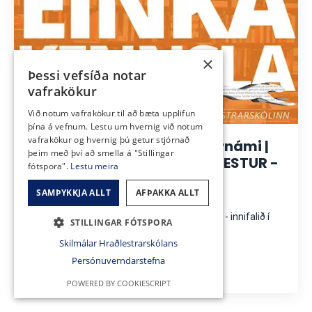
×
Þessi vefsíða notar
vafrakökur
Við notum vafrakökur til að bæta upplifun
þína á vefnum. Lestu um hvernig við notum
vafrakökur og hvernig þú getur stjórnað
3 vikna EINKAKENNSLA í fjarnámi |
þeim með því að smella á "Stillingar
- Aðhaldsferli með - HRAÐLESTUR -
fótspora".
Lestu meira
fyrir alla!
SAMÞYKKJA ALLT
AFÞAKKA ALLT
>> Almennt verð er 59.500 kr.
>> Fjarnámskeiðið - HRAÐLESTUR - fyrir alla! - innifalið í
STILLINGAR FÓTSPORA
verðinu.
Skilmálar Hraðlestrarskólans
Persónuverndarstefna
Skráning í gangi!
POWERED BY COOKIESCRIPT