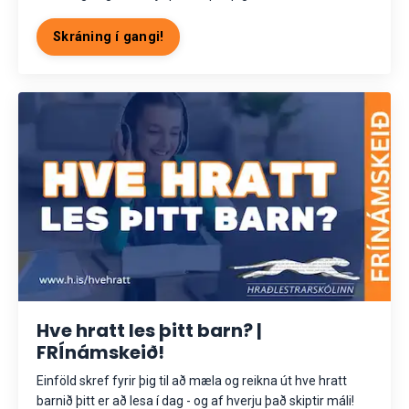
Skráning í gangi!
Hve hratt les þitt barn? |
FRÍnámskeið!
Einföld skref fyrir þig til að mæla og reikna út hve hratt
barnið þitt er að lesa í dag - og af hverju það skiptir máli!