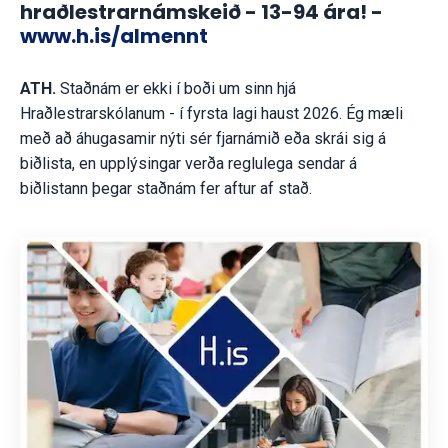
hraðlestrarnámskeið - 13-94 ára! -
www.h.is/almennt
ATH.
Staðnám er ekki í boði um sinn hjá
Hraðlestrarskólanum - í fyrsta lagi haust 2026. Ég mæli
með að áhugasamir nýti sér fjarnámið eða skrái sig á
biðlista, en upplýsingar verða reglulega sendar á
biðlistann þegar staðnám fer aftur af stað.