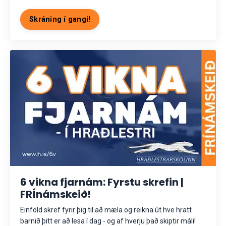
Skráning í gangi!
6 vikna fjarnám: Fyrstu skrefin |
FRÍnámskeið!
Einföld skref fyrir þig til að mæla og reikna út hve hratt
barnið þitt er að lesa í dag - og af hverju það skiptir máli!