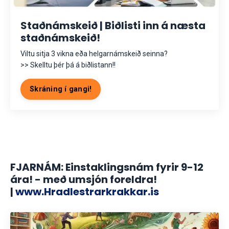
Staðnámskeið | Biðlisti inn á næsta
staðnámskeið!
Viltu sitja 3 vikna eða helgarnámskeið seinna?
>> Skelltu þér þá á biðlistann!!
Skráning í gangi!
FJARNÁM: Einstaklingsnám fyrir 9-12
ára! - með umsjón foreldra!
|
www.Hradlestrarkrakkar.is