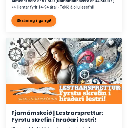
Almennt verð er 51.500 (Námsmannaverð er 34.500 kr.)
>> Hentar fyrir 14-94 ára! - Tekið á öllu lesefni!
Skráning í gangi!
Fjarnámskeið | Lestrarsprettur:
Fyrstu skrefin í hraðari lestri!