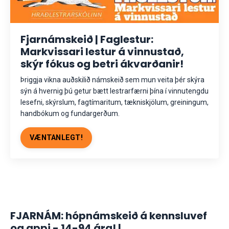
Fjarnámskeið | Faglestur:
Markvissari lestur á vinnustað,
skýr fókus og betri ákvarðanir!
Þriggja vikna auðskilið námskeið sem mun veita þér skýra
sýn á hvernig þú getur bætt lestrarfærni þína í vinnutengdu
lesefni, skýrslum, fagtímaritum, tækniskjölum, greiningum,
handbókum og fundargerðum.
VÆNTANLEGT!
FJARNÁM: hópnámskeið á kennsluvef
og appi - 14-94 ára! |