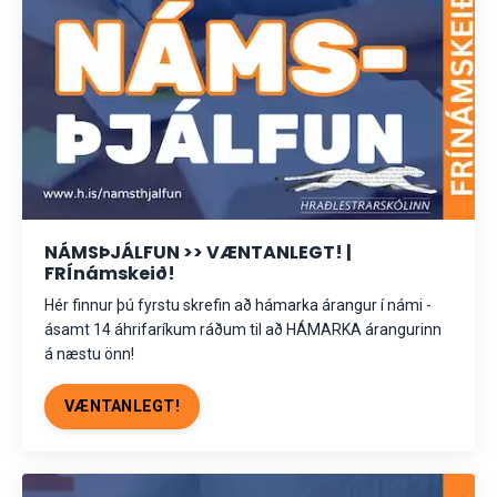
NÁMSÞJÁLFUN >> VÆNTANLEGT! |
FRÍnámskeið!
Hér finnur þú fyrstu skrefin að hámarka árangur í námi -
ásamt 14 áhrifaríkum ráðum til að HÁMARKA árangurinn
á næstu önn!
VÆNTANLEGT!