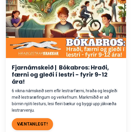
Fjarnámskeið | Bókabros: Hraði,
færni og gleði í lestri - fyrir 9-12
ára!
6 vikna námskeið sem eflir lestrarfærni, hraða og lesgleði
með lestraræfingum og verkefnum. Markmiðið er að
börnin njóti lesturs, lesi fleiri bækur og byggi upp jákvæða
lestrarvenju.
VÆNTANLEGT!