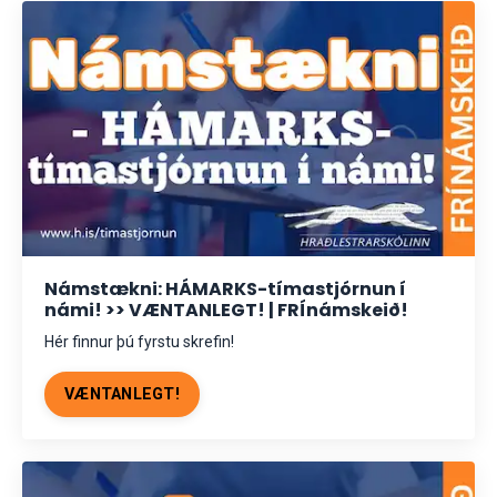
Námstækni: HÁMARKS-tímastjórnun í
námi! >> VÆNTANLEGT! | FRÍnámskeið!
Hér finnur þú fyrstu skrefin!
VÆNTANLEGT!