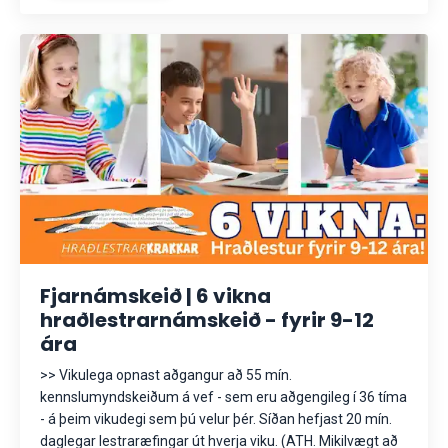
Fjarnámskeið | 6 vikna
hraðlestrarnámskeið - fyrir 9-12
ára
>> Vikulega opnast aðgangur að 55 mín.
kennslumyndskeiðum á vef - sem eru aðgengileg í 36 tíma
- á þeim vikudegi sem þú velur þér. Síðan hefjast 20 mín.
daglegar lestraræfingar út hverja viku. (ATH. Mikilvægt að