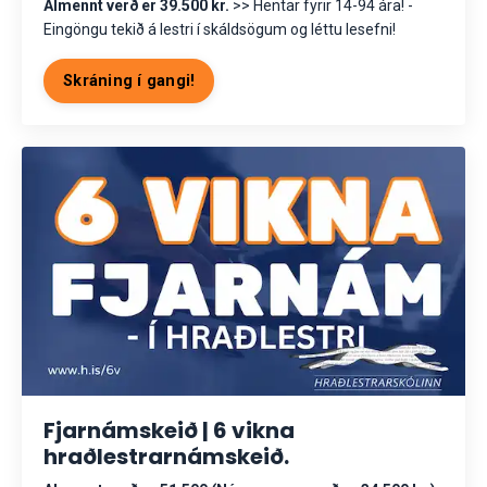
Almennt verð er 39.500 kr.
>> Hentar fyrir 14-94 ára! -
Eingöngu tekið á lestri í skáldsögum og léttu lesefni!
Skráning í gangi!
Fjarnámskeið | 6 vikna
hraðlestrarnámskeið.