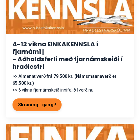
4-12 vikna EINKAKENNSLA í
fjarnámi |
- Aðhaldsferli með fjarnámskeiði í
hraðlestri
>> Almennt verð frá 79.500 kr. (Námsmannaverð er
65.500 kr.)
>> 6 vikna fjarnámskeið innifalið í verðinu.
Skráning í gangi!