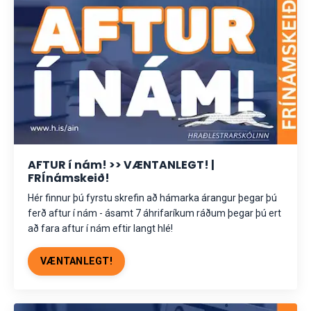
AFTUR í nám! >> VÆNTANLEGT! |
FRÍnámskeið!
Hér finnur þú fyrstu skrefin að hámarka árangur þegar þú
ferð aftur í nám - ásamt 7 áhrifaríkum ráðum þegar þú ert
að fara aftur í nám eftir langt hlé!
VÆNTANLEGT!