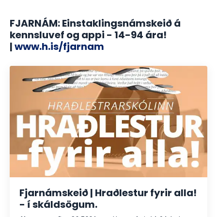
FJARNÁM: Einstaklingsnámskeið á
kennsluvef og appi - 14-94 ára!
|
www.h.is/fjarnam
Fjarnámskeið | Hraðlestur fyrir alla!
- í skáldsögum.