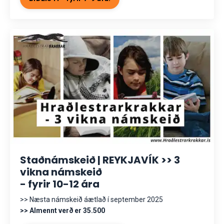
Staðnámskeið | REYKJAVÍK >> 3
vikna námskeið
- fyrir 10-12 ára
>> Næsta námskeið áætlað í september 2025
>> Almennt verð er 35.500