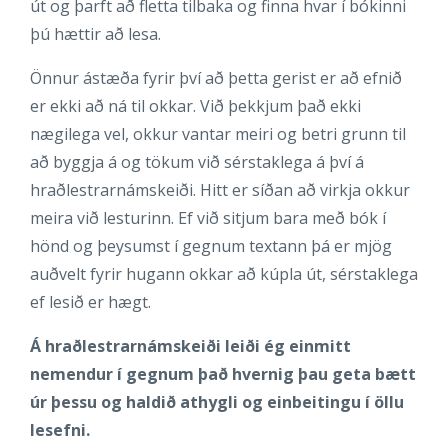
út og þarft að fletta tilbaka og finna hvar í bókinni
þú hættir að lesa.
Önnur ástæða fyrir því að þetta gerist er að efnið
er ekki að ná til okkar. Við þekkjum það ekki
nægilega vel, okkur vantar meiri og betri grunn til
að byggja á og tökum við sérstaklega á því á
hraðlestrarnámskeiði. Hitt er síðan að virkja okkur
meira við lesturinn. Ef við sitjum bara með bók í
hönd og þeysumst í gegnum textann þá er mjög
auðvelt fyrir hugann okkar að kúpla út, sérstaklega
ef lesið er hægt.
Á hraðlestrarnámskeiði leiði ég einmitt
nemendur í gegnum það hvernig þau geta bætt
úr þessu og haldið athygli og einbeitingu í öllu
lesefni.