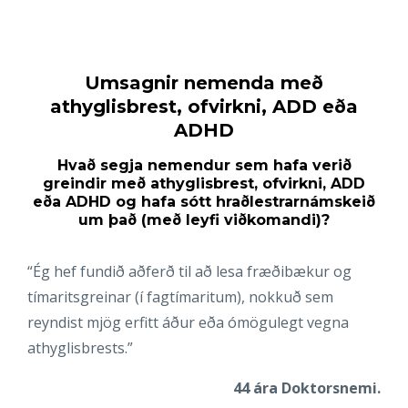
Umsagnir nemenda með
athyglisbrest, ofvirkni, ADD eða
ADHD
Hvað segja nemendur sem hafa verið
greindir með athyglisbrest, ofvirkni, ADD
eða ADHD og hafa sótt hraðlestrarnámskeið
um það (með leyfi viðkomandi)?
“Ég hef fundið aðferð til að lesa fræðibækur og
tímaritsgreinar (í fagtímaritum), nokkuð sem
reyndist mjög erfitt áður eða ómögulegt vegna
athyglisbrests.”
44 ára Doktorsnemi.