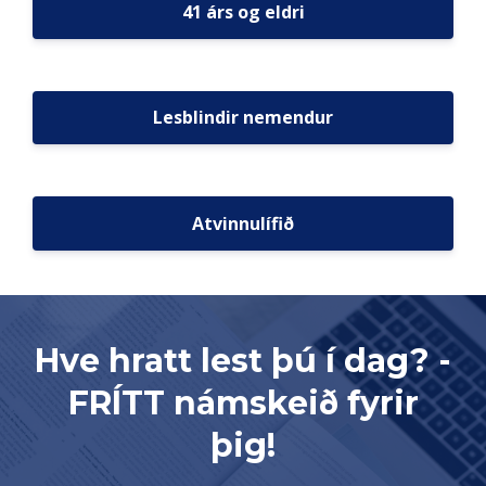
41 árs og eldri
Lesblindir nemendur
Atvinnulífið
Hve hratt lest þú í dag? -
FRÍTT námskeið fyrir
þig!