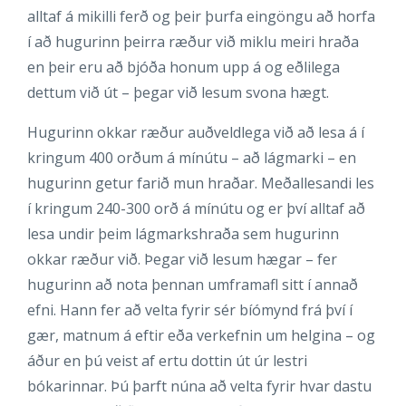
alltaf á mikilli ferð og þeir þurfa eingöngu að horfa
í að hugurinn þeirra ræður við miklu meiri hraða
en þeir eru að bjóða honum upp á og eðlilega
dettum við út – þegar við lesum svona hægt.
Hugurinn okkar ræður auðveldlega við að lesa á í
kringum 400 orðum á mínútu – að lágmarki – en
hugurinn getur farið mun hraðar. Meðallesandi les
í kringum 240-300 orð á mínútu og er því alltaf að
lesa undir þeim lágmarkshraða sem hugurinn
okkar ræður við. Þegar við lesum hægar – fer
hugurinn að nota þennan umframafl sitt í annað
efni. Hann fer að velta fyrir sér bíómynd frá því í
gær, matnum á eftir eða verkefnin um helgina – og
áður en þú veist af ertu dottin út úr lestri
bókarinnar. Þú þarft núna að velta fyrir hvar dastu