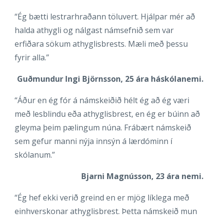
“Ég bætti lestrarhraðann töluvert. Hjálpar mér að
halda athygli og nálgast námsefnið sem var
erfiðara sökum athyglisbrests. Mæli með þessu
fyrir alla.”
Guðmundur Ingi Björnsson, 25 ára háskólanemi.
“Áður en ég fór á námskeiðið hélt ég að ég væri
með lesblindu eða athyglisbrest, en ég er búinn að
gleyma þeim pælingum núna. Frábært námskeið
sem gefur manni nýja innsýn á lærdóminn í
skólanum.”
Bjarni Magnússon, 23 ára nemi.
“Ég hef ekki verið greind en er mjög líklega með
einhverskonar athyglisbrest. Þetta námskeið mun