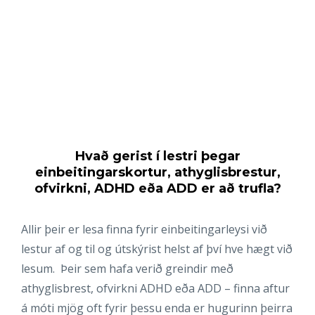
Hvað gerist í lestri þegar
einbeitingarskortur, athyglisbrestur,
ofvirkni, ADHD eða ADD er að trufla?
Allir þeir er lesa finna fyrir einbeitingarleysi við
lestur af og til og útskýrist helst af því hve hægt við
lesum. Þeir sem hafa verið greindir með
athyglisbrest, ofvirkni ADHD eða ADD – finna aftur
á móti mjög oft fyrir þessu enda er hugurinn þeirra