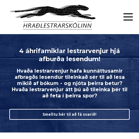
4 áhrifamiklar lestrarvenjur hjá
afburða lesendum!
Hvaða lestrarvenjur hafa kunnáttusamir
afbragðs lesendur tileinkað sér til að lesa
mikið af bókum - og njóta þeirra betur?
Hvaða lestrarvenjur átt þú að tileinka þér til
að feta í þeirra spor?
Smelltu hér til að fá svarið!