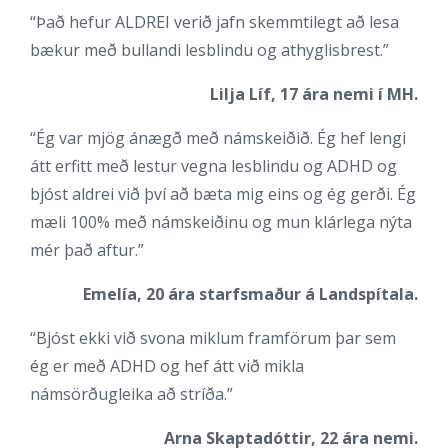
“Það hefur ALDREI verið jafn skemmtilegt að lesa
bækur með bullandi lesblindu og athyglisbrest.”
Lilja Líf, 17 ára nemi í MH.
“Ég var mjög ánægð með námskeiðið. Ég hef lengi
átt erfitt með lestur vegna lesblindu og ADHD og
bjóst aldrei við því að bæta mig eins og ég gerði. Ég
mæli 100% með námskeiðinu og mun klárlega nýta
mér það aftur.”
Emelía, 20 ára starfsmaður á Landspítala.
“Bjóst ekki við svona miklum framförum þar sem
ég er með ADHD og hef átt við mikla
námsörðugleika að stríða.”
Arna Skaptadóttir, 22 ára nemi.