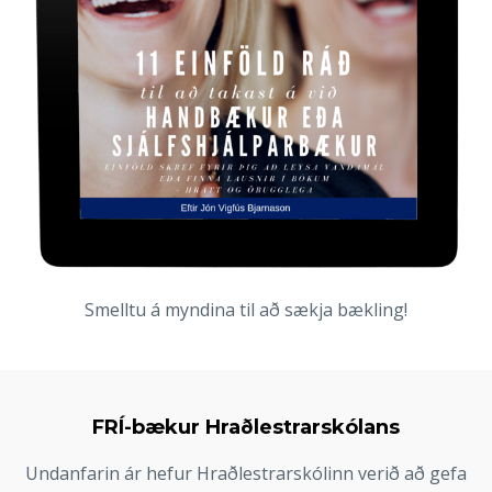
Smelltu á myndina til að sækja bækling!
FRÍ-bækur Hraðlestrarskólans
Undanfarin ár hefur Hraðlestrarskólinn verið að gefa