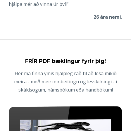
hjálpa mér að vinna úr því!”
26 ára nemi.
FRÍR PDF bæklingur fyrir þig!
Hér má finna ýmis hjálpleg ráð til að lesa mikið
meira - með meiri einbeitingu og lesskilningi - í
skáldsögum, námsbókum eða handbókum!