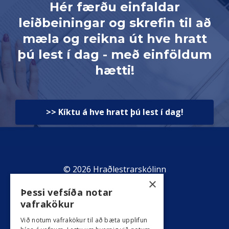
Hér færðu einfaldar
leiðbeiningar og skrefin til að
mæla og reikna út hve hratt
þú lest í dag - með einföldum
hætti!
>> Kíktu á hve hratt þú lest í dag!
© 2026 Hraðlestrarskólinn
×
Þessi vefsíða notar
Powered by Kajabi
vafrakökur
Umsagnir
Við notum vafrakökur til að bæta upplifun