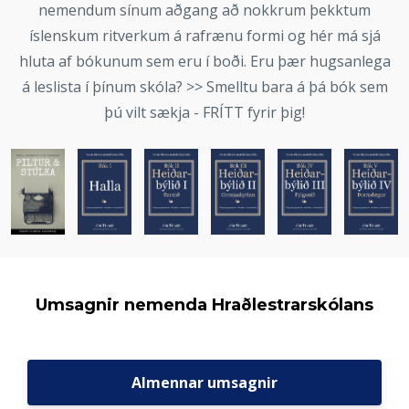
nemendum sínum aðgang að nokkrum þekktum
íslenskum ritverkum á rafrænu formi og hér má sjá
hluta af bókunum sem eru í boði. Eru þær hugsanlega
á leslista í þínum skóla? >> Smelltu bara á þá bók sem
þú vilt sækja - FRÍTT fyrir þig!
Umsagnir nemenda Hraðlestrarskólans
Almennar umsagnir