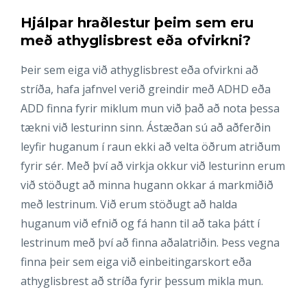
Hjálpar hraðlestur þeim sem eru
með athyglisbrest eða ofvirkni?
Þeir sem eiga við athyglisbrest eða ofvirkni að
stríða, hafa jafnvel verið greindir með ADHD eða
ADD finna fyrir miklum mun við það að nota þessa
tækni við lesturinn sinn. Ástæðan sú að aðferðin
leyfir huganum í raun ekki að velta öðrum atriðum
fyrir sér. Með því að virkja okkur við lesturinn erum
við stöðugt að minna hugann okkar á markmiðið
með lestrinum. Við erum stöðugt að halda
huganum við efnið og fá hann til að taka þátt í
lestrinum með því að finna aðalatriðin. Þess vegna
finna þeir sem eiga við einbeitingarskort eða
athyglisbrest að stríða fyrir þessum mikla mun.