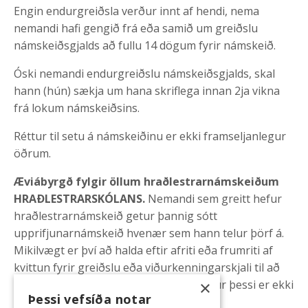
Engin endurgreiðsla verður innt af hendi, nema
nemandi hafi gengið frá eða samið um greiðslu
námskeiðsgjalds að fullu 14 dögum fyrir námskeið.
Óski nemandi endurgreiðslu námskeiðsgjalds, skal
hann (hún) sækja um hana skriflega innan 2ja vikna
frá lokum námskeiðsins.
Réttur til setu á námskeiðinu er ekki framseljanlegur
öðrum.
Æviábyrgð fylgir öllum hraðlestrarnámskeiðum
HRAÐLESTRARSKÓLANS.
Nemandi sem greitt hefur
hraðlestrarnámskeið getur þannig sótt
upprifjunarnámskeið hvenær sem hann telur þörf á.
Mikilvægt er því að halda eftir afriti eða frumriti af
kvittun fyrir greiðslu eða viðurkenningarskjali til að
×
eiga kost á upprifjunarnámskeiði. Réttur þessi er ekki
Þessi vefsíða notar
framseljanlegur öðrum.