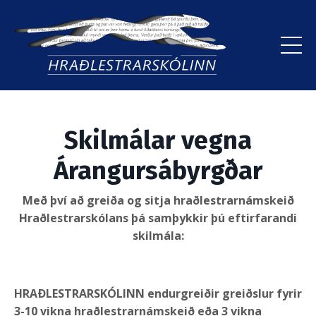
Skilmálar vegna
Árangursábyrgðar
Með því að greiða og sitja hraðlestrarnámskeið
Hraðlestrarskólans þá samþykkir þú eftirfarandi
skilmála:
HRAÐLESTRARSKÓLINN endurgreiðir greiðslur fyrir
3-10 vikna hraðlestrarnámskeið eða 3 vikna