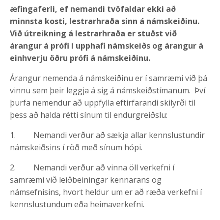
æfingaferli, ef nemandi tvöfaldar ekki að
minnsta kosti, lestrarhraða sinn á námskeiðinu.
Við útreikning á lestrarhraða er stuðst við
árangur á prófi í upphafi námskeiðs og árangur á
einhverju öðru prófi á námskeiðinu.
Árangur nemenda á námskeiðinu er í samræmi við þá
vinnu sem þeir leggja á sig á námskeiðstímanum. Því
þurfa nemendur að uppfylla eftirfarandi skilyrði til
þess að halda rétti sínum til endurgreiðslu:
1. Nemandi verður að sækja allar kennslustundir
námskeiðsins í röð með sínum hópi.
2. Nemandi verður að vinna öll verkefni í
samræmi við leiðbeiningar kennarans og
námsefnisins, hvort heldur um er að ræða verkefni í
kennslustundum eða heimaverkefni.