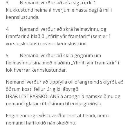
3. Nemandi verður að æfa sig a.m.k. 1
klukkustund heima á hverjum einasta degi á milli
kennslustunda.
4. Nemandi verður að skrá heimavinnu og
framfarir á blaðið „Yfirlit yfir framfarir“ (sem er í
vörslu skólans) í hverri kennslustund.
5. Nemandi verður að skila gögnum um
heimavinnu sína með blaðinu „Yfirliti yfir framfarir“ í
lok hverrar kennslustundar.
Nemandi verður að uppfylla öll ofangreind skilyrði, að
öðrum kosti fellur úr gildi ábyrgð
HRAÐLESTRARSKÓLANS á árangri á námskeiðinu og
nemandi glatar rétti sínum til endurgreiðslu.
Engin endurgreiðsla verður innt af hendi, nema
nemandi hafi lokið námskeiðinu.