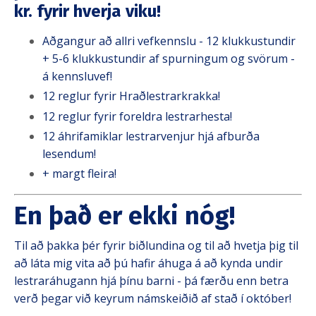
kr. fyrir hverja viku!
Aðgangur að allri vefkennslu - 12 klukkustundir
+ 5-6 klukkustundir af spurningum og svörum -
á kennsluvef!
12 reglur fyrir Hraðlestrarkrakka!
12 reglur fyrir foreldra lestrarhesta!
12 áhrifamiklar lestrarvenjur hjá afburða
lesendum!
+ margt fleira!
En það er ekki nóg!
Til að þakka þér fyrir biðlundina og til að hvetja þig til
að láta mig vita að þú hafir áhuga á að kynda undir
lestraráhugann hjá þínu barni - þá færðu enn betra
verð þegar við keyrum námskeiðið af stað í október!