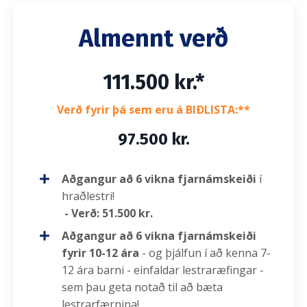
Almennt verð
111.500 kr.*
Verð fyrir þá sem eru á BIÐLISTA:**
97.500 kr.
Aðgangur að 6 vikna fjarnámskeiði
í
hraðlestri!
- Verð: 51.500 kr.
Aðgangur að 6 vikna fjarnámskeiði
fyrir 10-12 ára
- og þjálfun í að kenna 7-
12 ára barni - einfaldar lestraræfingar -
sem þau geta notað til að bæta
lestrarfærnina!