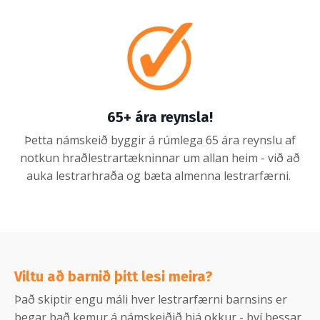
65+ ára reynsla!
Þetta námskeið byggir á rúmlega 65 ára reynslu af
notkun hraðlestrartækninnar um allan heim - við að
auka lestrarhraða og bæta almenna lestrarfærni.
Viltu að barnið þitt lesi meira?
Það skiptir engu máli hver lestrarfærni barnsins er
þegar það kemur á námskeiðið hjá okkur - því þessar