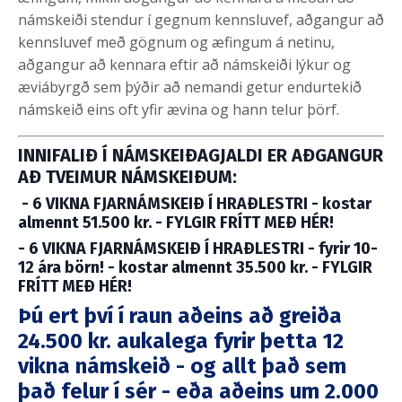
námskeiði stendur í gegnum kennsluvef, aðgangur að
kennsluvef með gögnum og æfingum á netinu,
aðgangur að kennara eftir að námskeiði lýkur og
æviábyrgð sem þýðir að nemandi getur endurtekið
námskeið eins oft yfir ævina og hann telur þörf.
INNIFALIÐ Í NÁMSKEIÐAGJALDI ER AÐGANGUR
AÐ TVEIMUR NÁMSKEIÐUM:
- 6 VIKNA FJARNÁMSKEIÐ Í HRAÐLESTRI - kostar
almennt 51.500 kr. - FYLGIR FRÍTT MEÐ HÉR!
- 6 VIKNA FJARNÁMSKEIÐ Í HRAÐLESTRI - fyrir 10-
12 ára börn! - kostar almennt 35.500 kr. - FYLGIR
FRÍTT MEÐ HÉR!
Þú ert því í raun aðeins að greiða
24.500 kr. aukalega fyrir þetta 12
vikna námskeið - og allt það sem
það felur í sér - eða aðeins um 2.000