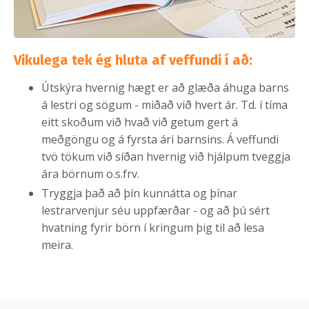
Vikulega tek ég hluta af veffundi í að:
Útskýra hvernig hægt er að glæða áhuga barns
á lestri og sögum - miðað við hvert ár. Td. í tíma
eitt skoðum við hvað við getum gert á
meðgöngu og á fyrsta ári barnsins. Á veffundi
tvö tökum við síðan hvernig við hjálpum tveggja
ára börnum o.s.frv.
Tryggja það að þín kunnátta og þínar
lestrarvenjur séu uppfærðar - og að þú sért
hvatning fyrir börn í kringum þig til að lesa
meira.