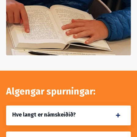
Algengar spurningar:
Hve langt er námskeiðið?