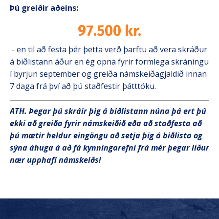
Þú greiðir aðeins:
97.500 kr.
- en til að festa þér þetta verð þarftu að vera skráður
á biðlistann áður en ég opna fyrir formlega skráningu
í byrjun september og greiða námskeiðagjaldið innan
7 daga frá því að þú staðfestir þátttöku.
ATH. Þegar þú skráir þig á biðlistann núna þá ert þú
ekki að greiða fyrir námskeiðið eða að staðfesta að
þú mætir heldur eingöngu að setja þig á biðlista og
sýna áhuga á að fá kynningarefni frá mér þegar líður
nær upphafi námskeiðs!