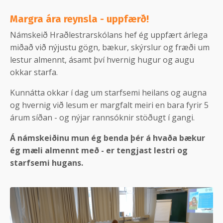
Margra ára reynsla - uppfærð!
Námskeið Hraðlestrarskólans hef ég uppfært árlega
miðað við nýjustu gögn, bækur, skýrslur og fræði um
lestur almennt, ásamt því hvernig hugur og augu
okkar starfa.
Kunnátta okkar í dag um starfsemi heilans og augna
og hvernig við lesum er margfalt meiri en bara fyrir 5
árum síðan - og nýjar rannsóknir stöðugt í gangi.
Á námskeiðinu mun ég benda þér á hvaða bækur
ég mæli almennt með - er tengjast lestri og
starfsemi hugans.