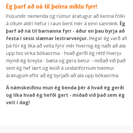
Ég þarf að ná til þeirra miklu fyrr!
Þúsundir nemenda og rúmur áratugur að kenna fólki
á öllum aldri hefur í raun bent mér á einn sannleik.
Ég
þarf að ná til barnanna fyrr - áður en þau byrja að
festa í sessi slæmar lestrarvenjur.
Þegar ég varð afi
þá fór ég líka að velta fyrir mér hvernig ég náði að ala
upp tvo virka bókaorma - hvað gerði ég rétt! Hverju
myndi ég breyta - bæta og gera betur - miðað við það
sem ég hef lært og lesið á undanförnum tveimur
áratugum eftir að ég byrjaði að ala upp bókaorma.
Á námskeiðinu mun ég benda þér á hvað ég gerði
og líka hvað ég hefði gert - miðað við það sem ég
veit í dag!