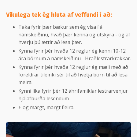
Vikulega tek ég hluta af veffundi í að:
Taka fyrir þær bækur sem ég vísa í á
námskeiðinu, hvað þær kenna og útskýra - og af
hverju þú ættir að lesa þær.
Kynna fyrir þér hvaða 12 reglur ég kenni 10-12
ára börnum á námskeiðinu - Hraðlestrarkrakkar.
Kynna fyrir þér hvaða 12 reglur ég mæli með að
foreldrar tileinki sér til að hvetja börn til að lesa
meira.
Kynni líka fyrir þér 12 áhrifamiklar lestrarvenjur
hjá afburða lesendum.
+ og margt, margt fleira.