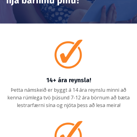
hjá barninu þínu?
14+ ára reynsla!
Þetta námskeið er byggt á 14 ára reynslu minni að
kenna rúmlega tvö þúsund 7-12 ára börnum að bæta
lestrarfærni sína og njóta þess að lesa meira!