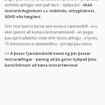
einföldu æfingar sem það lærir - hjálpa því -
óháð
lestrarörðugleikum s.s. lesblindu, athyglisbrest,
ADHD eða hæglæsi.
Stór hluti þeirra barna sem koma á námskeiðið - eru
ekki spennt að koma á lestrarnámskeið - en þegar
þau sjá hraðatölur sínar eftir fyrstu æfingu - á fyrstu
15 mínútunum á námskeiðinu - þá vilja þau meira.
>> Á þessu fjarnámskeiði kenni ég þér þessar
lestraræfingar - þannig að þú getur hjálpað þínu
barni/börnum að bæta lestrarfærnina!