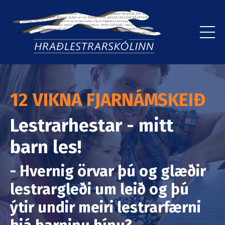
12 VIKNA FJARNÁMSKEIÐ
Lestrarhestar - mitt
barn les!
- Hvernig örvar þú og glæðir
lestrargleði um leið og þú
ýtir undir meiri lestrarfærni