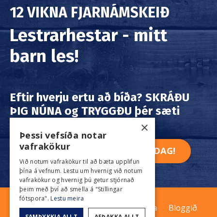
12 VIKNA FJARNÁMSKEIÐ
Lestrarhestar - mitt
barn les!
Eftir hverju ertu að bíða?
SKRÁÐU
ÞIG NÚNA
og
TRYGGÐU
þér sæti
strax í
DAG!
×
Þessi vefsíða notar
vafrakökur
BIÐLISTI - FESTU ÞÉR SÆTI Í DAG!
Við notum vafrakökur til að bæta upplifun
þína á vefnum. Lestu um hvernig við notum
vafrakökur og hvernig þú getur stjórnað
þeim með því að smella á "Stillingar
fótspora".
Lestu meira
Forsíða
Námskeiðin
FRÍ-kennsla
Bloggið
SAMÞYKKJA ALLT
AFÞAKKA ALLT