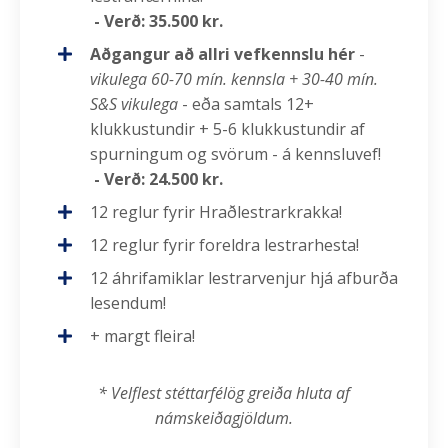
- Verð: 35.500 kr.
Aðgangur að allri vefkennslu hér
-
vikulega 60-70 mín. kennsla + 30-40 mín.
S&S vikulega
- eða samtals 12+
klukkustundir + 5-6 klukkustundir af
spurningum og svörum - á kennsluvef!
- Verð: 24.500 kr.
12 reglur fyrir Hraðlestrarkrakka!
12 reglur fyrir foreldra lestrarhesta!
12 áhrifamiklar lestrarvenjur hjá afburða
lesendum!
+ margt fleira!
* Velflest stéttarfélög greiða hluta af
námskeiðagjöldum.