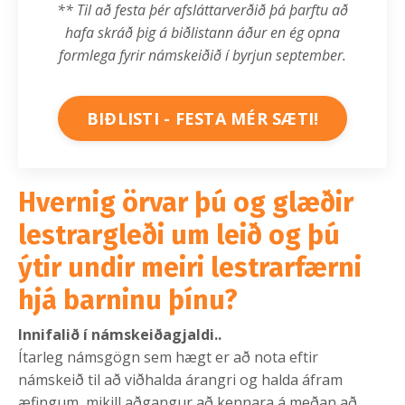
** Til að festa þér afsláttarverðið þá þarftu að
hafa skráð þig á biðlistann áður en ég opna
formlega fyrir námskeiðið í byrjun september.
BIÐLISTI - FESTA MÉR SÆTI!
Hvernig örvar þú og glæðir
lestrargleði um leið og þú
ýtir undir meiri lestrarfærni
hjá barninu þínu?
Innifalið í námskeiðagjaldi..
Ítarleg námsgögn sem hægt er að nota eftir
námskeið til að viðhalda árangri og halda áfram
æfingum, mikill aðgangur að kennara á meðan að