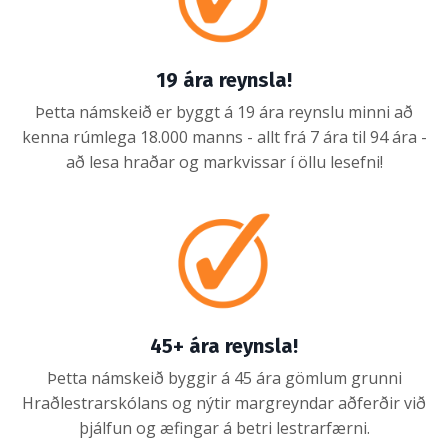
19 ára reynsla!
Þetta námskeið er byggt á 19 ára reynslu minni að
kenna rúmlega 18.000 manns - allt frá 7 ára til 94 ára -
að lesa hraðar og markvissar í öllu lesefni!
45+ ára reynsla!
Þetta námskeið byggir á 45 ára gömlum grunni
Hraðlestrarskólans og nýtir margreyndar aðferðir við
þjálfun og æfingar á betri lestrarfærni.